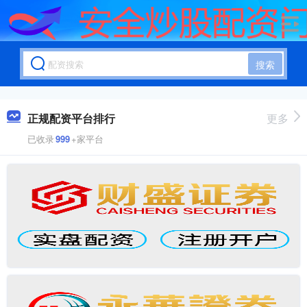
搜索
正规配资平台排行
更多
已收录
999
+家平台