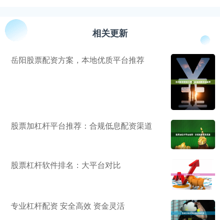
相关更新
岳阳股票配资方案，本地优质平台推荐
股票加杠杆平台推荐：合规低息配资渠道
股票杠杆软件排名：大平台对比
专业杠杆配资 安全高效 资金灵活