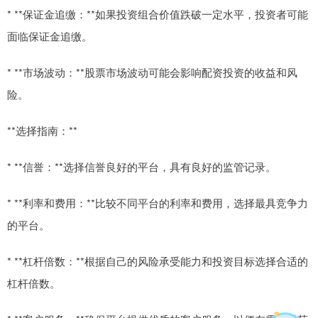
* **保证金追缴：**如果投资组合价值跌破一定水平，投资者可能
面临保证金追缴。
* **市场波动：**股票市场波动可能会影响配资投资的收益和风
险。
**选择指南：**
* **信誉：**选择信誉良好的平台，具有良好的监管记录。
* **利率和费用：**比较不同平台的利率和费用，选择最具竞争力
的平台。
* **杠杆倍数：**根据自己的风险承受能力和投资目标选择合适的
杠杆倍数。