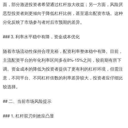
面，部分激进投资者希望通过杠杆放大收益；另一方面，风险厌
恶型投资者则更倾向于降低杠杆比例，甚至退出配资市场。这种
分化反映了市场参与者对后市预期的差异。
### 3. 利率水平稳中有降，资金成本优化
随着市场流动性保持合理充裕，配资利率整体稳中有降。目前，
主流配资平台的年化利率区间多在8%-15%之间，较前期有所下
调。资金成本的降低为投资者提供了更有利的杠杆环境，但需注
意，不同平台、不同杠杆倍数的利率差异较大，投资者应仔细比
较选择。
## 二、当前市场风险提示
### 1. 杠杆双刃剑效应凸显