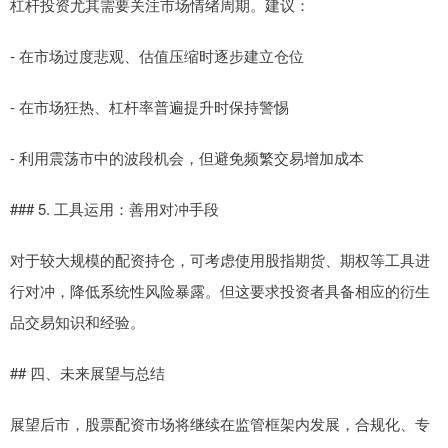
杠杆投资尤其需要关注市场情绪周期。建议：
- 在市场过度悲观、估值压缩时逐步建立仓位
- 在市场狂热、杠杆率普遍提升时保持警惕
- 利用震荡市中的波段机会，但避免频繁交易增加成本
### 5. 工具运用：善用对冲手段
对于较大规模的配资持仓，可考虑使用股指期货、期权等工具进
行对冲，降低系统性风险暴露。但这要求投资者具备相应的衍生
品交易知识和经验。
## 四、未来展望与总结
展望后市，股票配资市场将继续在监管框架内发展，合规化、专