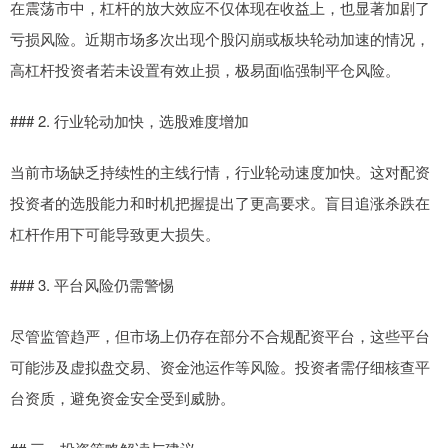
在震荡市中，杠杆的放大效应不仅体现在收益上，也显著加剧了
亏损风险。近期市场多次出现个股闪崩或板块轮动加速的情况，
高杠杆投资者若未设置有效止损，极易面临强制平仓风险。
### 2. 行业轮动加快，选股难度增加
当前市场缺乏持续性的主线行情，行业轮动速度加快。这对配资
投资者的选股能力和时机把握提出了更高要求。盲目追涨杀跌在
杠杆作用下可能导致更大损失。
### 3. 平台风险仍需警惕
尽管监管趋严，但市场上仍存在部分不合规配资平台，这些平台
可能涉及虚拟盘交易、资金池运作等风险。投资者需仔细核查平
台资质，避免资金安全受到威胁。