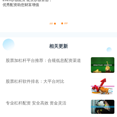
优秀配资助您财富增值
相关更新
股票加杠杆平台推荐：合规低息配资渠道
股票杠杆软件排名：大平台对比
专业杠杆配资 安全高效 资金灵活