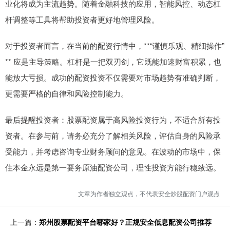
业化将成为主流趋势。随着金融科技的应用，智能风控、动态杠
杆调整等工具将帮助投资者更好地管理风险。
对于投资者而言，在当前的配资行情中，**“谨慎乐观、精细操作”
** 应是主导策略。杠杆是一把双刃剑，它既能加速财富积累，也
能放大亏损。成功的配资投资不仅需要对市场趋势有准确判断，
更需要严格的自律和风险控制能力。
最后提醒投资者：股票配资属于高风险投资行为，不适合所有投
资者。在参与前，请务必充分了解相关风险，评估自身的风险承
受能力，并考虑咨询专业财务顾问的意见。在波动的市场中，保
住本金永远是第一要务原油配资公司，理性投资方能行稳致远。
文章为作者独立观点，不代表安全炒股配资门户观点
上一篇：
郑州股票配资平台哪家好？正规安全低息配资公司推荐